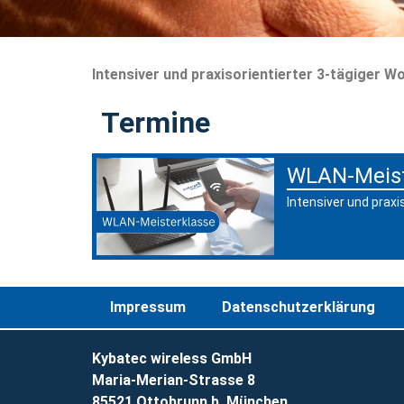
Intensiver und praxisorientierter 3-tägiger
Termine
WLAN-Meiste
Intensiver und prax
Impressum
Datenschutzerklärung
Kybatec wireless GmbH
Maria-Merian-Strasse 8
85521 Ottobrunn b. München