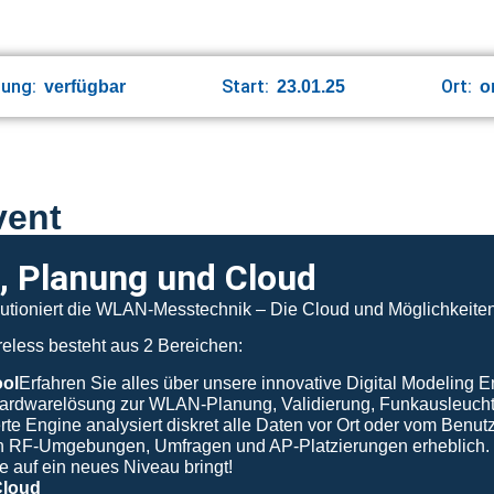
hung:
Start:
Ort:
verfügbar
23.01.25
o
vent
g, Planung und Cloud
utioniert die WLAN-Messtechnik – Die Cloud und Möglichkeiten s
eless besteht aus 2 Bereichen:
ool
Erfahren Sie alles über unsere innovative Digital Modeling 
 Hardwarelösung zur WLAN-Planung, Validierung, Funkausleuc
e Engine analysiert diskret alle Daten vor Ort oder vom Benu
on RF-Umgebungen, Umfragen und AP-Platzierungen erheblich. 
e auf ein neues Niveau bringt!
Cloud