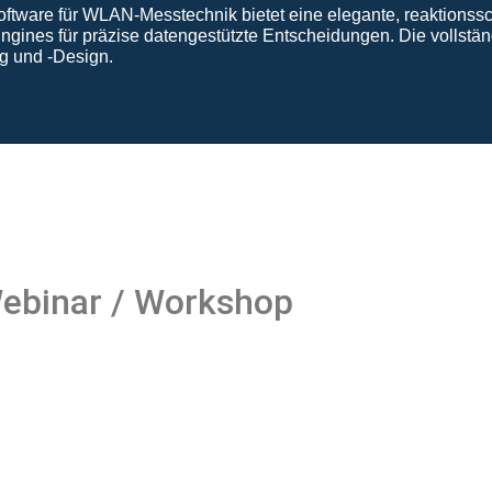
oftware für WLAN-Messtechnik bietet eine elegante, reaktionss
gines für präzise datengestützte Entscheidungen. Die vollständ
g und -Design.
ebinar / Workshop